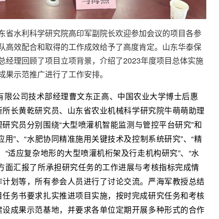
东省水利科学研究院高印军副院长欢迎参
加会议的项目各参
队高效配合和取得的工作成效给予了高度肯定。山东华泰保
总经理回顾了项目立项背景，介绍了2023年度项目总体实施
成果示范推广进行了工作安排。
限公司技术部经理曹文东正高、中国农业
大学博士后惠
所所长黄乾研究员、山东省农
业机械科学研究院牛萌萌助理
理研究员分别
围绕
“大型喷灌机智能监测与管控平台研究”和
用”、“水肥协同精准施用关键技术及控制系统研究”、“精
、“适应复杂地形的大型喷灌机桁架及行走机构研究”、“水
等方面汇报了所承担研究任务的工作进展与考核指标完成情
作计划等，所有参会人员进行了讨论交流。严海军教授总结
目任务书要求扎实推进项目实施，按时完成研究任务和考核
建设成果示范基地，并要求各单位定期开展多种形式的合作