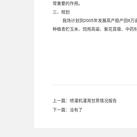
常重要的作用。
三、规划
我场计划到2005年发展高产稳产田8万亩
种植青贮玉米、饲用高粱、紫花苜蓿、中药
河北省
二○○
上一篇：
喷灌机灌溉甘蔗情况报告
下一篇：
没有了