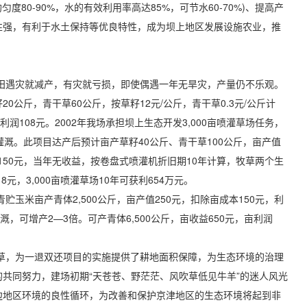
匀度80-90%，水的有效利用率高达85%，可节水60-70%)、提高产
性强，有利于水土保持等优良特性，成为坝上地区发展设施农业，推
遇灾就减产，有灾就亏损，即使偶遇一年无旱灾，产量仍不乐观。
0公斤，青干草60公斤，按草籽12元/公斤，青干草0.3元/公斤计
利润108元。2002年我场承担坝上生态开发3,000亩喷灌草场任务，
灌溉。此项目达产后预计亩产草籽40公斤、青干草100公斤，亩产值
本150元，当年无收益，按卷盘式喷灌机折旧期10年计算，牧草两个生
元，3,000亩喷灌草场10年可获利654万元。
米亩产青体2,500公斤，亩产值250元，扣除亩成本150元，利
，可增产2—3倍。可产青体6,500公斤，亩收益650元，亩利润
，为一退双还项目的实施提供了耕地面积保障，为生态环境的治理
共同努力，建场初期“天苍苍、野茫茫、风吹草低见牛羊”的迷人风光
边地区环境的良性循环，为改善和保护京津地区的生态环境将起到非