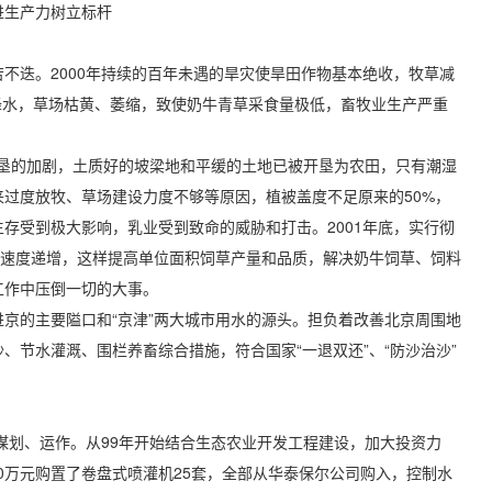
进生产力树立标杆
迭。2000年持续的百年未遇的旱灾使旱田作物基本绝收，牧草减
效降水，草场枯黄、萎缩，致使奶牛青草采食量极低，畜牧业生产严重
的加剧，土质好的坡梁地和平缓的土地已被开垦为农田，只有潮湿
过度放牧、草场建设力度不够等原因，植被盖度不足原来的50%，
存受到极大影响，乳业受到致命的威胁和打击。2001年底，实行彻
%的速度递增，这样提高单位面积饲草产量和品质，解决奶牛饲草、饲料
工作中压倒一切的大事。
京的主要隘口和“京津”两大城市用水的源头。担负着改善北京周围地
、节水灌溉、围栏养畜综合措施，符合国家“一退双还”、“防沙治沙”
、运作。从99年开始结合生态农业开发工程建设，加大投资力
00万元购置了卷盘式喷灌机25套，全部从华泰保尔公司购入，控制水