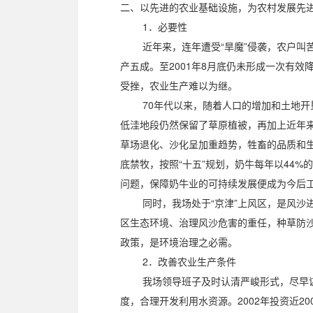
二、以先进的农业基础设施，为农村发展先
1．必要性
近年来，连年遭受“旱魔”侵袭，农户叫苦不
产五成。至2001年8月底仍未形成一次有
受挫，农业生产难以为继。
70年代以来，随着人口的增加和土地开垦
低洼地段仍然保留了草原植被，再加上近年来
草场退化、沙化呈加重趋势，牲畜的品质和生
底禁牧，按照“十五”规划，奶牛每年以44
问题，保障奶牛业的可持续发展便成为今后
同时，我场处于“京津”上风区，是风沙进
区生态环境、治理风沙危害的重任，种草防沙
政策，是环境治理之必需。
2．改善农业生产条件
我场领导班子及时认清严峻形式，尽早谋划
度，合理开发利用水资源。2002年投资近2