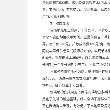
浇地面积7,500亩。这些设备高效节水(灌水均
量、节约耕地、节约劳力、提高效率、适应
广节水灌溉的标杆。
3．效益显著
我场地处坝上高原，十年九旱，旱作农田
拿旱作农田种植牧草为例。正常年份亩产草籽2
算，亩产值258元，扣除成本费150元/亩，亩
配套华泰保尔卷盘式喷灌机10套，实现节水
510元。当年亩成本350元，以后年度亩成
长周期(一个生长周期为五年)，平均亩收益218
再拿种植青贮玉米为例，旱作农田种植青贮玉
润100元。通过采用卷盘式喷灌机进行节水灌溉
300元。经济效益十分显著。
水浇地的建成可退下两倍的耕地还林种草
奠定了先进的设施基础。经过全场干部群众的
又在我场得以重现，有效促进了本地区及周