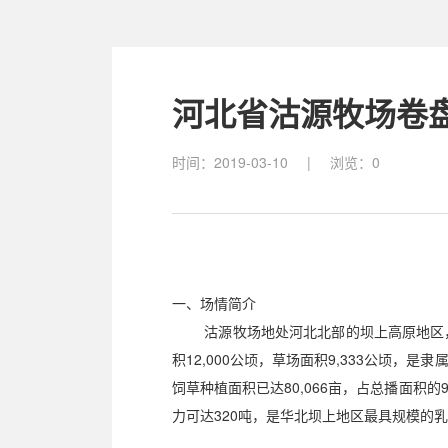
河北省沽源牧场卷
时间：2019-03-10
|
浏览：
0
一、场情简介
沽源牧场地处河北北部的坝上高原地区，属
积12,000公顷，草场面积9,333公顷
饲草种植面积已达80,066亩，占总播面积的
力可达320吨，是华北坝上地区最具规模的