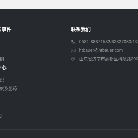
与事件
联系我们
0531-88671582/62327060/1/2/
htbauer@htbauer.com
例
山东省济南市高新区科航路200
中心
识
度及肥药
司